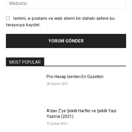
Web
Ismimi, e-postamı ve web sitemi bir dahaki sefere bu
tarayıcıya kaydet.
MOST POPULAR
Priv Hesap İsimleri En Güzelleri
28 Kasım 2021
A’dan Z’ye Şekilli Harfler ve Şekilli Yazı
Yazma (2021)
13 Şubat 2021