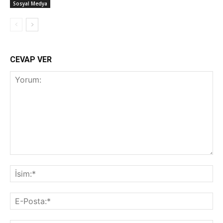
Sosyal Medya
CEVAP VER
Yorum:
İsi
E-
Pos