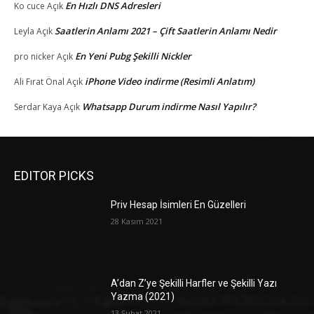
En Hızlı DNS Adresleri
Ko cuce
Açık
Saatlerin Anlamı 2021 – Çift Saatlerin Anlamı Nedir
Leyla
Açık
En Yeni Pubg Şekilli Nickler
pro nicker
Açık
iPhone Video indirme (Resimli Anlatım)
Ali Fırat Önal
Açık
Whatsapp Durum indirme Nasıl Yapılır?
Serdar Kaya
Açık
EDITOR PICKS
Priv Hesap İsimleri En Güzelleri
28 Kasım 2021
A’dan Z’ye Şekilli Harfler ve Şekilli Yazı
Yazma (2021)
13 Şubat 2021