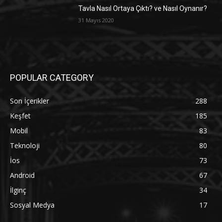
Tavla Nasıl Ortaya Çıktı? ve Nasıl Oynanır?
31 Mayıs 2020
POPULAR CATEGORY
Son İçerikler
288
Keşfet
185
Mobil
83
Teknoloji
80
İos
73
Android
67
İlginç
34
Sosyal Medya
17