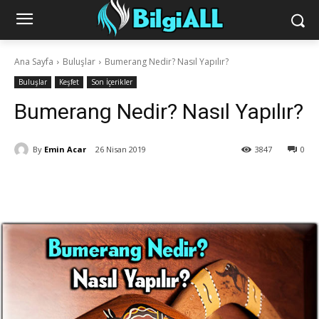
Ana Sayfa
Buluşlar
Bumerang Nedir? Nasıl Yapılır?
Buluşlar
Keşfet
Son İçerikler
Bumerang Nedir? Nasıl Yapılır?
By
Emin Acar
26 Nisan 2019
3847
0