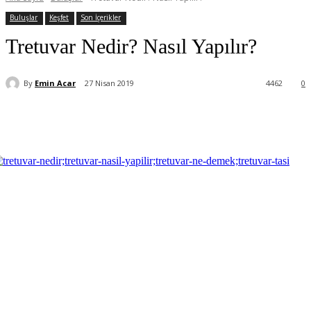
Buluşlar
Keşfet
Son İçerikler
Tretuvar Nedir? Nasıl Yapılır?
By
Emin Acar
27 Nisan 2019
4462
0