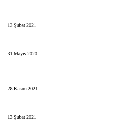
A’dan Z’ye Şekilli Harfler ve Şekilli Yazı Yazma (2021)
13 Şubat 2021
Tavla Nasıl Ortaya Çıktı? ve Nasıl Oynanır?
31 Mayıs 2020
POPULAR POSTS
Priv Hesap İsimleri En Güzelleri
28 Kasım 2021
A’dan Z’ye Şekilli Harfler ve Şekilli Yazı Yazma (2021)
13 Şubat 2021
Tavla Nasıl Ortaya Çıktı? ve Nasıl Oynanır?