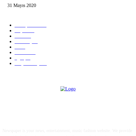
31 Mayıs 2020
POPULAR CATEGORY
Son İçerikler
288
Keşfet
185
Mobil
83
Teknoloji
80
İos
73
Android
67
İlginç
34
Sosyal Medya
17
ABOUT US
Newspaper is your news, entertainment, music fashion website. We provide