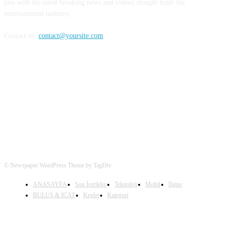
you with the latest breaking news and videos straight from the
entertainment industry.
Contact us:
contact@yoursite.com
FOLLOW US
© Newspaper WordPress Theme by TagDiv
ANASAYFA
Son İçerikler
Teknoloji
Mobil
İlginç
BULUŞ & İCAT
Keşfet
Kategori