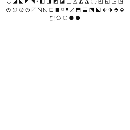
◡ ◢ ◣ ◤ ◥ ◦ ◧ ◨ ◩ ◪ ◫ ◬ ◭ ◮ ◯ ◰ ◱ ◲ ◳
◴ ◵ ◶ ◷ ◸ ◹ ◺ ◻ ◼ ◽ ◾ ◿ ⬒ ⬓ ⬔ ⬕ ⬖ ⬗ ⬘ ⬙
⬚ ⬠ ⬡ ⬢ ⬣