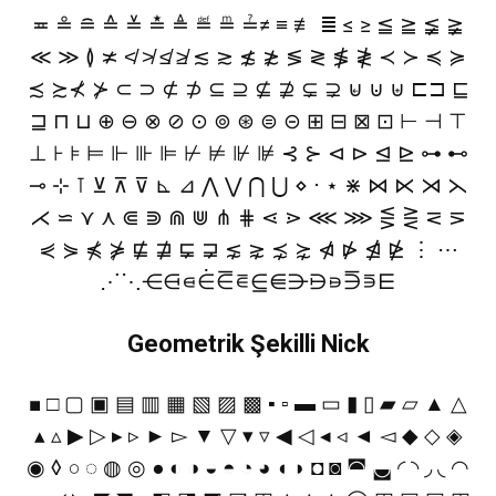
≖ ≗ ≘ ≙ ≚ ≛ ≜ ≝ ≞ ≟≠ ≡ ≢ ≣ ≤ ≥ ≦ ≧ ≨ ≩
≪ ≫ ≬ ≭ ≮ ≯ ≰ ≱ ≲ ≳ ≴ ≵ ≶ ≷ ≸ ≹ ≺ ≻ ≼ ≽
≾ ≿⊀ ⊁ ⊂ ⊃ ⊄ ⊅ ⊆ ⊇ ⊈ ⊉ ⊊ ⊋ ⊌ ⊍ ⊎ ⊏⊐ ⊑
⊒ ⊓ ⊔ ⊕ ⊖ ⊗ ⊘ ⊙ ⊚ ⊛ ⊜ ⊝ ⊞ ⊟ ⊠ ⊡ ⊢ ⊣ ⊤
⊥ ⊦ ⊧ ⊨ ⊩ ⊪ ⊫ ⊬ ⊭ ⊮ ⊯ ⊰ ⊱ ⊲ ⊳ ⊴ ⊵ ⊶ ⊷
⊸ ⊹ ⊺ ⊻ ⊼ ⊽ ⊾ ⊿ ⋀ ⋁ ⋂ ⋃ ⋄ ⋅ ⋆ ⋇ ⋈ ⋉ ⋊ ⋋
⋌ ⋍ ⋎ ⋏ ⋐ ⋑ ⋒ ⋓ ⋔ ⋕ ⋖ ⋗ ⋘ ⋙ ⋚ ⋛ ⋜ ⋝
⋞ ⋟ ⋠ ⋡ ⋢ ⋣ ⋤ ⋥ ⋦ ⋧ ⋨ ⋩ ⋪ ⋫ ⋬ ⋭ ⋮ ⋯
⋰⋱⋲⋳⋴⋵⋶⋷⋸⋹⋺⋻⋼⋽⋾⋿
Geometrik Şekilli Nick
■ □ ▢ ▣ ▤ ▥ ▦ ▧ ▨ ▩ ▪ ▫ ▬ ▭ ▮ ▯ ▰ ▱ ▲ △
▴ ▵ ▶ ▷ ▸ ▹ ► ▻ ▼ ▽ ▾ ▿ ◀ ◁ ◂ ◃ ◄ ◅ ◆ ◇ ◈
◉ ◊ ○ ◌ ◍ ◎ ● ◐ ◑ ◒ ◓ ◔ ◕ ◖ ◗ ◘ ◙ ◚ ◛ ◜ ◝ ◞ ◟ ◠