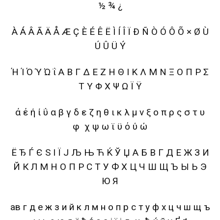
½ ¾ ¿
À Á Â Ã Ä Å Æ Ç È É Ê Ë Ì Í Î Ï Ð Ñ Ò Ó Ô Õ × Ø Ù
Ú Û Ü Ý
Ή Ί Ό Ύ Ώ ΐ Α Β Γ Δ Ε Ζ Η Θ Ι Κ Λ Μ Ν Ξ Ο Π Ρ Σ
Τ Υ Φ Χ Ψ Ω Ϊ Ϋ
ά έ ή ί ΰ α β γ δ ε ζ η θ ι κ λ μ ν ξ ο π ρ ς σ τ υ
φ χ ψ ω ϊ ϋ ό ύ ώ
Ё Ђ Ѓ Є Ѕ І Ї Ј Љ Њ Ћ Ќ Ў Џ А Б В Г Д Е Ж З И
Й К Л М Н О П Р С Т У Ф Х Ц Ч Ш Щ Ъ Ы Ь Э
Ю Я
ав г д е ж з и й к л м н о п р с т у ф х ц ч ш щ ъ