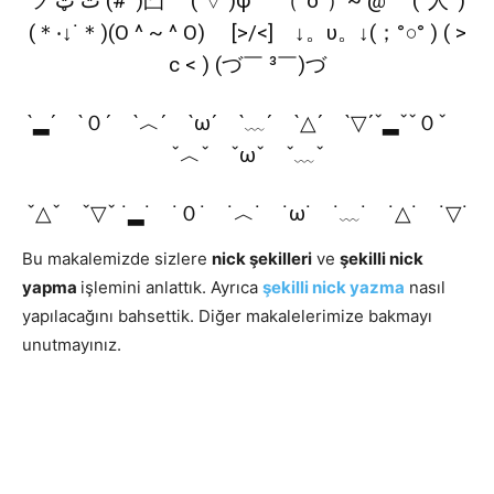
ツ ت ټ (#‵′)凸 (‵▽′)ψ （°ο°）~ @ (^人^)
(＊‧↓˙＊)(O ^ ~ ^ O) [>/<] ↓。υ。↓(；°○° ) ( >
c < ) (づ￣ ³￣)づ
ˋ▂ˊ ˋ０ˊ ˋ︿ˊ ˋωˊ ˋ﹏ˊ ˋ△ˊ ˋ▽ˊˇ▂ˇˇ０ˇ
ˇ︿ˇ ˇωˇ ˇ﹏ˇ
ˇ△ˇ ˇ▽ˇ ˙▂˙ ˙０˙ ˙︿˙ ˙ω˙ ˙﹏˙ ˙△˙ ˙▽˙
Bu makalemizde sizlere
nick şekilleri
ve
şekilli nick
yapma
işlemini anlattık. Ayrıca
şekilli nick yazma
nasıl
yapılacağını bahsettik. Diğer makalelerimize bakmayı
unutmayınız.