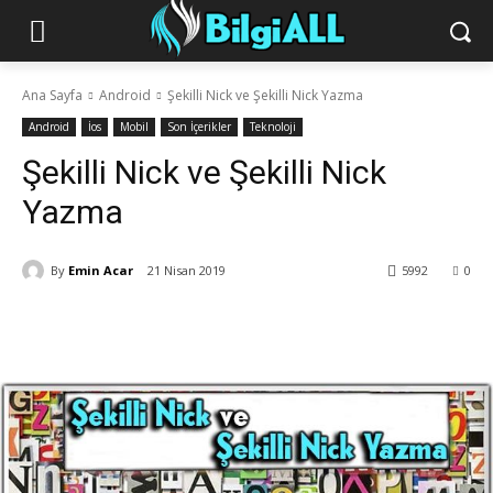
Ana Sayfa
Android
Şekilli Nick ve Şekilli Nick Yazma
Android
İos
Mobil
Son İçerikler
Teknoloji
Şekilli Nick ve Şekilli Nick
Yazma
By
Emin Acar
21 Nisan 2019
5992
0