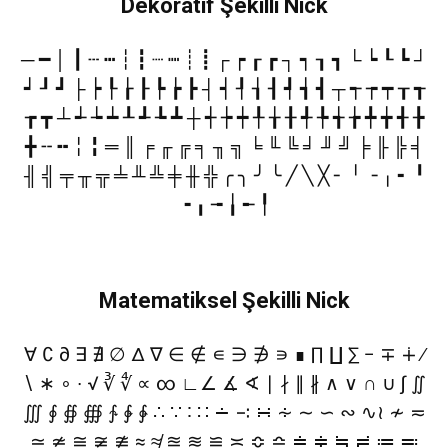
Dekoratif Şekilli Nick
─ ━ │ ┃ ┄ ┅ ┆ ┇ ┈ ┉ ┊ ┋ ┌ ┍ ┎ ┏ ┐ ┑ ┒ ┓ └ ┕ ┖ ┗ ┘
┙ ┚ ┛ ├ ┝ ┞ ┟ ┠ ┡ ┢ ┣ ┤ ┥ ┦ ┧ ┨ ┩ ┪ ┫ ┬ ┭ ┮ ┯ ┰ ┱
┲ ┳ ┴ ┵ ┶ ┷ ┸ ┹ ┺ ┻ ┼ ┽ ┾ ┿ ╀ ╁ ╂ ╃ ╄ ╅ ╆ ╇ ╈ ╉ ╊
╋ ╌ ╍ ╎ ╏ ═ ║ ╒ ╓ ╔ ╕ ╖ ╗ ╘ ╙ ╚ ╛ ╜ ╝ ╞ ╟ ╠ ╡
╢ ╣ ╤ ╥ ╦ ╧ ╨ ╩ ╪ ╫ ╬ ╭ ╮ ╯ ╰ ╱ ╲ ╳ ╴ ╵ ╶ ╷ ╸ ╹
╺ ╻ ╼ ╽ ╾ ╿
Matematiksel Şekilli Nick
∀ ∁ ∂ ∃ ∄ ∅ ∆ ∇ ∈ ∉ ∊ ∋ ∌ ∍ ∎ ∏ ∐ ∑ − ∓ ∔ ∕
∖ ∗ ∘ ∙ √ ∛ ∜ ∝ ∞ ∟∠ ∡ ∢ ∣ ∤ ∥ ∦ ∧ ∨ ∩ ∪ ∫ ∬
∭ ∮ ∯ ∰ ∱ ∲ ∳ ∴ ∵ ∶ ∷ ∸ ∹ ∺ ∻ ∼ ∽ ∾ ∿≀ ≁ ≂
≃ ≄ ≅ ≆ ≇ ≈ ≉ ≊ ≋ ≌ ≍ ≎ ≏ ≐ ≑ ≒ ≓ ≔ ≕