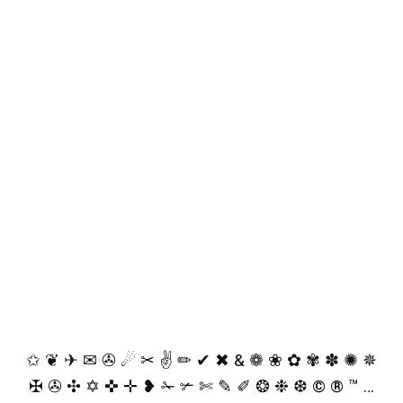
✩ ❦ ✈ ✉ ✇ ☄ ✂ ✌ ✏ ✔ ✖ & ❁ ❀ ✿ ✾ ✽ ✺ ✵
✠ ✇ ✣ ✡ ✜ ✛ ❥ ✁ ✃ ✄ ✎ ✐ ❂ ❉ ❆ © ® ™ …