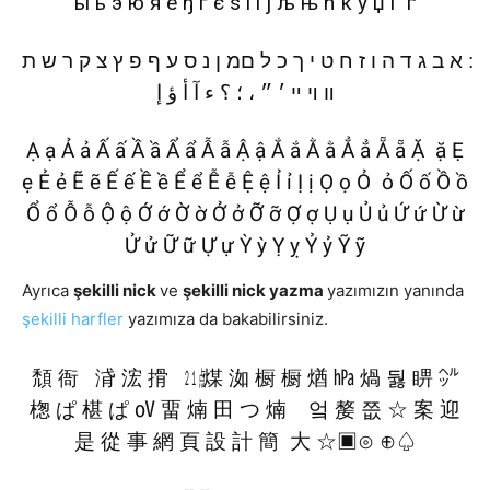
ы ь э ю я ё ђ ѓ є ѕ і ї ј љ њ ћ ќ ў џ Ґ ґ
׃ א ב ג ד ה ו ז ח ט י ך כ ל םמ ן נ ס ע ף פ ץ צ ק ר ש ת
װ ױ ײ ׳ ״ ، ؛ ؟ ء آ أ ؤ إ
Ạ ạ Ả ả Ấ ấ Ầ ầ Ẩ ẩ Ẫ ẫ Ậ ậ Ắ ắ Ằ ằ Ẳ ẳ Ẵ ẵ Ặ ặ Ẹ
ẹ Ẻ ẻ Ẽ ẽ Ế ế Ề ề Ể ể Ễ ễ Ệ ệ Ỉ ỉ Ị ị Ọ ọ Ỏ ỏ Ố ố Ồ ồ
Ổ ổ Ỗ ỗ Ộ ộ Ớ ớ Ờ ờ Ở ở Ỡ ỡ Ợ ợ Ụ ụ Ủ ủ Ứ ứ Ừ ừ
Ử ử Ữ ữ Ự ự Ỳ ỳ Ỵ ỵ Ỷ ỷ Ỹ ỹ
Ayrıca
şekilli nick
ve
şekilli nick yazma
yazımızın yanında
şekilli harfler
yazımıza da bakabilirsiniz.
頹 衙 浳 浤 搰 ㍭ 煤 洳 橱 橱 煪 ㍱ 煱 둻 睤 ㌹
楤 ぱ 椹 ぱ ㍵ 畱 煵 田 つ 煵 엌 嫠 쯦 ☆ 案 迎
是 從 事 網 頁 設 計 簡 大 ☆▣⊙ ⊕♤