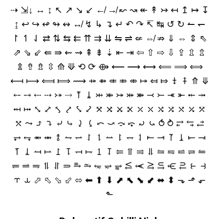
⇢ ⇲↓ ↔ ↕ ↖ ↗ ↘ ↙ ↚ ↛ ↜ ↝ ↞ ↟ ↣ ↤ ↥ ↦ ↧
↨ ↩ ↪ ↫ ↬ ↭ ↮ ↯ ↳ ↴ ↵ ↶ ↷ ↸ ↹ ↺ ↻ ↼ ↽
↾ ↿ ⇃ ⇄ ⇅ ⇆ ⇇ ⇈ ⇉ ⇊ ⇋ ⇌ ⇍ ⇎ ⇏ ⇓ ⇔ ⇕ ⇖
⇗ ⇘ ⇙ ⇚ ⇛ ⇜ ⇝ ⇞ ⇟ ⇣ ⇤ ⇥ ⇦ ⇧ ⇨ ⇩ ⇪ ⇫ ⇬
⇭ ⇮ ⇯ ⇳ ⟰ ⟱ ⟲ ⟳ ⟴ ⟵ ⟶ ⟷ ⟸ ⟹ ⟺
⟻ ⟼ ⟽ ⟾ ⟿ ⤀ ⤁ ⤂ ⤃ ⤄ ⤅ ⤆ ⤇ ⤈ ⤉ ⤊ ⤋
⤌ ⤍ ⤎ ⤏ ⤐ ⤑ ⤒ ⤓ ⤔ ⤕ ⤖ ⤗ ⤘ ⤙ ⤚ ⤛ ⤜ ⤝ ⤞
⤟ ⤠ ⤡ ⤢ ⤣ ⤤ ⤥ ⤦ ⤧ ⤨ ⤩ ⤪ ⤫ ⤬ ⤭ ⤮ ⤯ ⤰ ⤱
⤲ ⤳ ⤴ ⤵ ⤶ ⤷ ⤸ ⤹ ⤺ ⤻ ⤼ ⤽ ⤾ ⤿ ⥀ ⥁ ⥂ ⥃ ⥄
⥅ ⥆ ⥇ ⥈ ⥉ ⥊ ⥋ ⥌ ⥍ ⥎ ⥏ ⥐ ⥑ ⥒ ⥓ ⥔ ⥕ ⥖ ⥗
⥘ ⥙ ⥚ ⥛ ⥜ ⥝ ⥞ ⥟ ⥠ ⥡ ⥢ ⥣ ⥤ ⥥ ⥦ ⥧ ⥨ ⥩ ⥪
⥫ ⥬ ⥭ ⥮ ⥯ ⥰ ⥱ ⥲ ⥳ ⥴ ⥵ ⥶ ⥷ ⥸ ⥹ ⥺ ⥻ ⥼ ⥽
⥾ ⥿ ⬀ ⬁ ⬂ ⬃ ⬄ ⬅ ⬆ ⬇ ⬈ ⬉ ⬊ ⬋ ⬌ ⬍ ⬎ ⬏ ⬐
⬑