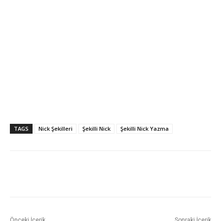
TAGS
Nick Şekilleri
Şekilli Nick
Şekilli Nick Yazma
Önceki İçerik
Sonraki İçerik