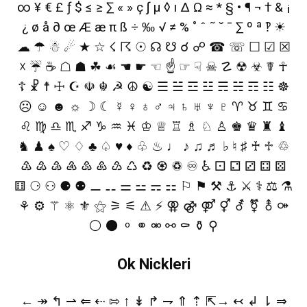
∞ ¥ € £ ƒ $ ≤ ≥ ∑ « » ç ∫ µ ◊ ı ∆ Ω ≈ * § • ¶ ¬ † & ¡
¿ ø å ∂ œ Æ æ π ß ÷ ‰ √ ≠ % ˚ ˆ ˜ ˘ ¯ ∑ º ª ‽ ☀
☁ ☂ ☃ ☄ ★ ☆ ☇ ☈ ☉ ☊ ☋ ☌ ☍ ☎ ☏ ☐ ☑ ☒
☓ ☔ ☕ ☖ ☗ ☘ ☙ ☚ ☛ ☜ ☝ ☞ ☟ ☠ ☡ ☢ ☣ ☤ ☥
☦ ☧ ☨ ☩ ☪ ☫ ☬ ☭ ☮ ☯ ☰ ☱ ☲ ☳ ☴ ☵ ☶ ☷ ☸
☹ ☺ ☻ ☼ ☽ ☾ ☿ ♀ ♁ ♂ ♃ ♄ ♅ ♆ ♇ ♈ ♉ ♊ ♋
♌ ♍ ♎ ♏ ♐ ♑ ♒ ♓ ♔ ♕ ♖ ♗ ♘ ♙ ♚ ♛ ♜ ♝
♞ ♟ ♠ ♡ ♢ ♣ ♤ ♥ ♦ ♧ ♨ ♩ ♪ ♫ ♬ ♭ ♮ ♯ ♰ ♱ ♲
♳ ♴ ♵ ♶ ♷ ♸ ♹ ♺ ♻ ♼ ♽ ♾ ♿ ⚀ ⚁ ⚂ ⚃ ⚄
⚅ ⚆ ⚇ ⚈ ⚉ ⚊ ⚋ ⚌ ⚍ ⚎ ⚏ ⚐ ⚑ ⚒ ⚓ ⚔ ⚕ ⚖ ⚗
⚘ ⚙ ⚚ ⚛ ⚜ ⚝ ⚞ ⚟ ⚠ ⚡ ⚢ ⚣ ⚤ ⚥ ⚦ ⚧ ⚨ ⚩
⚪ ⚫ ⚬ ⚭ ⚮ ⚯ ⚰ ⚱ ⚲
Ok Nickleri
← ↠ ↰ ⇀ ⇐ ⇠ ⇰ ↑ ↡ ↱ ⇁ ⇑ ⇡ ⇱→ ↢ ↲ ⇂ ⇒