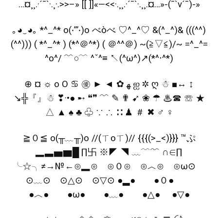
…¤¸¸.·´¯`·.¸·.>>–» [[ ]]«—<<·.¸¸.·´¯`·.¸¸.¤…»-(¯`v´¯)-»
｡◕‿◕｡ *^_^* o(‧”’‧)o べòべ ♡^_^♡ &(^_^)& (((^^)
(^^))) ( *^_^* ) (*^＠^*) ( ＠^^＠) ~(≧▽≦)/~ =^_^=
^o^/ ﹌○﹋ ^ˇ^≡ ↖(^ω^)↗(*^‧^*)
⊕ ¤ ☼ o O ♋ ㊝ ► ◄ ✿ ﻬ ஐ ✲ ღ ☃ ■↔ ↕
↘╬『』☃ ❣·•● ➸ ❝❞ ﹌ ✎ ✟ ➹ ❀ ☂ ♨☎ ☏ ★
△ ▲ ♠ ♣ ♧ ∵ ∴ ∷ ♟ ＃ ✖ ♂ ♀
≧０≦ o(╥﹏╥)o //(ㄒoㄒ)// {{{(>_<)}}} ™ぷ
▂▃▅▆█ ∏卐 ※◤ ◥ ﹏﹋﹌ ∩∈∏
╰☆╮≠→№←⊙▂⊙ ⊙０⊙ ⊙︿⊙ ⊙ω⊙
⊙﹏⊙ ⊙△⊙ ⊙▽⊙ ●▂● ●０●
●︿● ●ω● ●﹏● ●△● ●▽●