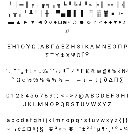
┴ ┼ ═ ║ ╒ ╓ ╔ ╕ ╖ ╗ ╘ ╙ ╚ ╛ ╜ ╝ ╞ ╟ ╠ ╡ ╢ ╣
╤ ╥ ╦ ╧ ╨ ╩ ╪ ╫ ╬ ▀ ▄ █ ▌ ▐ ░ ▒ ▓ ■ □ ▪ ▫
▬ ▲ ► ▼ ◄ ◊ ○ ● ◘ ◙ ◦ ☺ ☻ ☼ ♀ ♂ ♠ ♣ ♥ ♦ ♪
♫
Έ Ή Ί Ό Ύ Ώ ΐ Α Β Γ Δ Ε Ζ Η Θ Ι Κ Λ Μ Ν Ξ Ο Π Ρ
Σ Τ Υ Φ Χ Ψ Ω Ϊ Ϋ
’ ‚ ‛ “ ” „ † ‡ • … ‰ ′ ″ ‹ › ‼ ‾ ⁄ ⁿ ₣ ₤ ₧ ₪ ₫ € ℅ ℓ №
™ Ω ℮ ⅓ ⅔ ⅛ ⅜ ⅝ ⅞ ← ↑ → ↓ ↔ ↕ ↨ ∂ ∆ ∏ ∑
0 1 2 3 4 5 6 7 8 9 : ; < = > ? @ A B C D E F G H I
J K L M N O P Q R S T U V W X Y Z
a b c d e f g h i j k l m n o p q r s t u v w x y z { | }
~ ¡ ¢ £ ¤ ¥ ¦ § ¨ © ª « ¬ ® ¯ ° ± ² ³ ´ µ ¶ · ¸ ¹ º » ¼