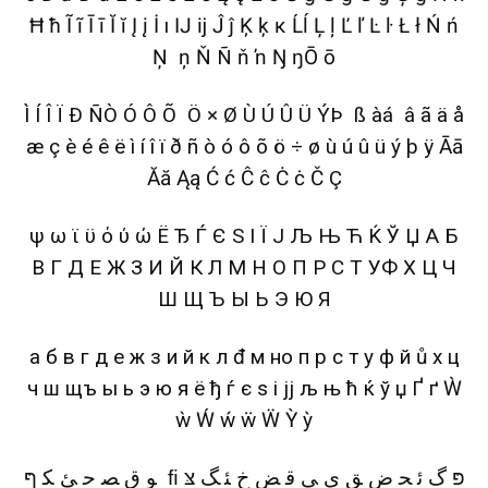
Ħ ħ Ĩ ĩ Ī ī Ĭ ĭ Į į İ ı Ĳ ĳ Ĵ ĵ Ķ ķ ĸ Ĺĺ Ļ ļ Ľ ľ Ŀ ŀ Ł ł Ń ń
Ņ ņ Ň Ñ ň ŉ Ŋ ŋŌ ō
Ì Í Î Ï Ð ÑÒ Ó Ô Õ Ö × Ø Ù Ú Û Ü ÝÞ ß àá â ã ä å
æ ç è é ê ë ì í î ï ð ñ ò ó ô õ ö ÷ ø ù ú û ü ý þ ÿ Āā
Ăă Ąą Ć ć Ĉ ĉ Ċ ċ Č Ç
ψ ω ϊ ϋ ό ύ ώ Ё Ђ Ѓ Є Ѕ І Ї Ј Љ Њ Ћ Ќ Ў Џ А Б
В Г Д Е Ж З И Й К Л М Н О П Р С Т УФ Х Ц Ч
Ш Щ Ъ Ы Ь Э Ю Я
а б в г д е ж з и й к л đ м но п р с т у ф й ů х ц
ч ш щъ ы ь э ю я ё ђ ѓ є ѕ і јј љ њ ћ ќ ў џ Ґ ґ Ẁ
ẁ Ẃ ẃ ẅ Ẅ Ỳ ỳ
ﻮ ﻕ ﺼ ﺣ ﺊ ﮑ ףּ ﬁ פּ ﮒ ﺋ ﺤ ﺽ ﻖ ﻯ ﻰ ﻗ ﺾ ﺥ ﺌ ﮓ צּ