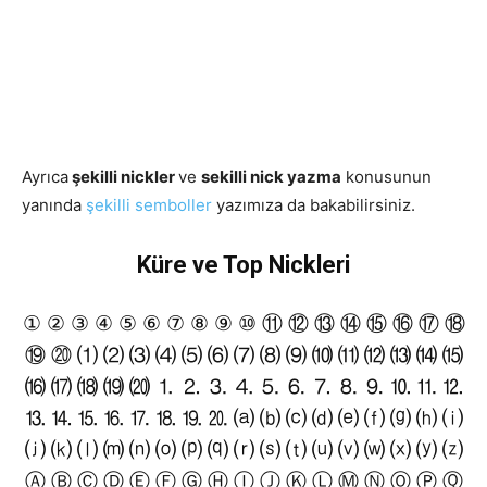
Ayrıca
şekilli nickler
ve
sekilli nick yazma
konusunun
yanında
şekilli semboller
yazımıza da bakabilirsiniz.
Küre ve Top Nickleri
① ② ③ ④ ⑤ ⑥ ⑦ ⑧ ⑨ ⑩ ⑪ ⑫ ⑬ ⑭ ⑮ ⑯ ⑰ ⑱
⑲ ⑳ ⑴ ⑵ ⑶ ⑷ ⑸ ⑹ ⑺ ⑻ ⑼ ⑽ ⑾ ⑿ ⒀ ⒁ ⒂
⒃ ⒄ ⒅ ⒆ ⒇ ⒈ ⒉ ⒊ ⒋ ⒌ ⒍ ⒎ ⒏ ⒐ ⒑ ⒒ ⒓
⒔ ⒕ ⒖ ⒗ ⒘ ⒙ ⒚ ⒛ ⒜ ⒝ ⒞ ⒟ ⒠ ⒡ ⒢ ⒣ ⒤
⒥ ⒦ ⒧ ⒨ ⒩ ⒪ ⒫ ⒬ ⒭ ⒮ ⒯ ⒰ ⒱ ⒲ ⒳ ⒴ ⒵
Ⓐ Ⓑ Ⓒ Ⓓ Ⓔ Ⓕ Ⓖ Ⓗ Ⓘ Ⓙ Ⓚ Ⓛ Ⓜ Ⓝ Ⓞ Ⓟ Ⓠ