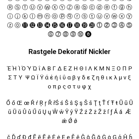
Ⓡ Ⓢ Ⓣ Ⓤ Ⓥ Ⓦ Ⓧ Ⓨ Ⓩ ⓐ ⓑ ⓒ ⓓ ⓔ ⓕ ⓖ ⓗ
ⓘ ⓙ ⓚ ⓛ ⓜ ⓝ ⓞ ⓟ ⓠ ⓡ ⓢ ⓣ ⓤ ⓥ ⓦ ⓧ ⓨ
ⓩ ⓪ ⓫ ⓬ ⓭ ⓮ ⓯ ⓰ ⓱ ⓲ ⓳ ⓴ ⓵ ⓶ ⓷ ⓸ ⓹
⓺ ⓻ ⓼ ⓽ ⓾ ⓿
Rastgele Dekoratif Nickler
Έ Ή Ί Ό Ύ Ώ ΐ Α Β Γ Δ Ε Ζ Η Θ Ι Λ Κ Μ Ν Ξ Ο Π Ρ
Σ Τ Υ Ψ Ω Ϊ Ϋ ά έ ή ί ΰ α β γ δ ε ζ η θ ι κ λ μ ν ξ
ο π ρ ς σ τ υ φ χ
Ő ő Œ œ Ŕ ŕ Ŗ ŗ Ř řŚ ś Ŝ ŝ Ş ş Š š Ţ ţ Ť ť Ŧ ŧ Ũ ũ Ū
ū Ŭ ŭ Ů ů Ű ű Ų ų Ŵ ŵ Ŷ ŷ Ÿ Ź ź Ż ż Ž ž ſ ƒ Ǻ ǻ Ǽ
ǽ Ǿ ǿ
č Ď ď Đ đ Ē ē Ĕ ĕ Ė ė Ę ę Ě ě Ĝ ĝ Ğ ğ Ġ ġ Ģ ģ Ĥ ĥ