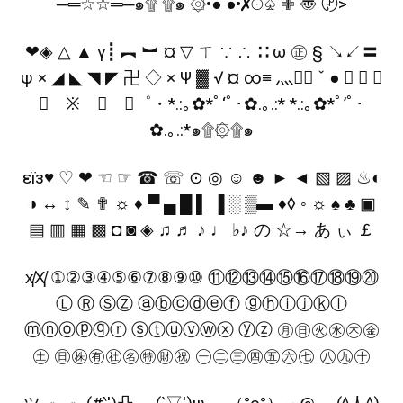
─═☆☆═─๑۩ ۩๑ ۞•● ●•✗☉♤ ✙ 〠 〄>
❤◈ △ ▲ γ┋ ︻ ︼ ¤ ▽ ㄒ ∵ ∴ ∷ ω ㊣ § ↘↙〓
ψ × ◢ ◣ ◥ ◤ 卍 ◇ × Ψ ▓ √ ¤ ∞≡ 灬 ˇ ● ﹌ ﹎ ╱
╲ ※ ☆ ★゜・*.:｡✿*ﾟ‘ﾟ･✿.｡.:* *.:｡✿*ﾟ’ﾟ･
✿.｡.:*๑۩۞۩๑
εїз♥ ♡ ❤ ☜ ☞ ☎ ☏ ⊙ ◎ ☺ ☻ ► ◄ ▧ ▨ ♨◐
◑ ↔ ↕ ✎ ✟ ☼ ♦ ▀ ▄ █ ▌ ▐ ░ ▒▬ ♦◊ ◦ ☼ ♠ ♣ ▣
▤ ▥ ▦ ▩ ◘ ◙ ◈ ♫ ♬ ♪ ♩ ♭♪ の ☆→ あ ぃ ￡
ҳ̸Ҳ̸ҳ ①②③④⑤⑥⑦⑧⑨⑩ ⑪⑫⑬⑭⑮⑯⑰⑱⑲⑳
Ⓛ Ⓡ ⓈⓏ ⓐⓑⓒⓓⓔⓕ ⓖⓗⓘⓙⓚⓛ
ⓜⓝⓞⓟⓠⓡ ⓢⓣⓤⓥⓦⓧ ⓨⓩ ㊊㊐㊋㊌㊍㊎
㊏ ㊐㊑㊒㊓㊔㊕㊖㊗ ㊀㊁㊂㊃㊄㊅㊆ ㊇㊈㊉