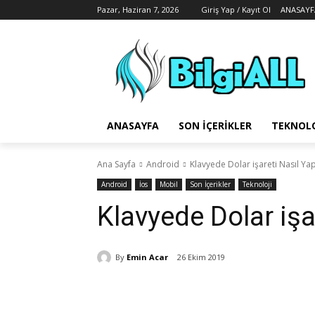
Pazar, Haziran 7, 2026
Giriş Yap / Kayıt Ol
ANASAYF
ANASAYFA
SON İÇERIKLER
TEKNOLO
Ana Sayfa
Android
Klavyede Dolar işareti Nasıl Yapı
Android
İos
Mobil
Son İçerikler
Teknoloji
Klavyede Dolar işar
By
Emin Acar
26 Ekim 2019
Paylaş