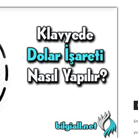
Em
yo