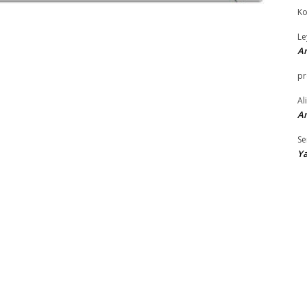
Ko
Le
An
pr
Al
An
Se
Ya