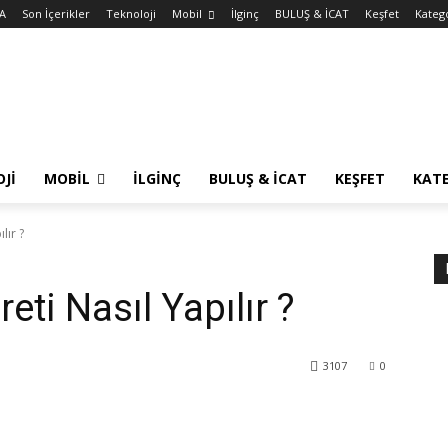
A
Son İçerikler
Teknoloji
Mobil
İlginç
BULUŞ & İCAT
Keşfet
Kateg
JI
MOBIL
İLGINÇ
BULUŞ & İCAT
KEŞFET
KAT
lır ?
eti Nasıl Yapılır ?
3107
0