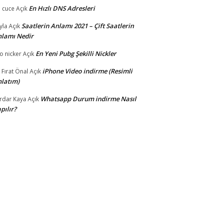
En Hızlı DNS Adresleri
 cuce
Açık
Saatlerin Anlamı 2021 – Çift Saatlerin
yla
Açık
lamı Nedir
En Yeni Pubg Şekilli Nickler
o nicker
Açık
iPhone Video indirme (Resimli
i Fırat Önal
Açık
latım)
Whatsapp Durum indirme Nasıl
rdar Kaya
Açık
pılır?