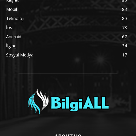
Keşfet
185
Mobil
83
Teknoloji
80
İos
73
Android
67
İlginç
34
Sosyal Medya
17