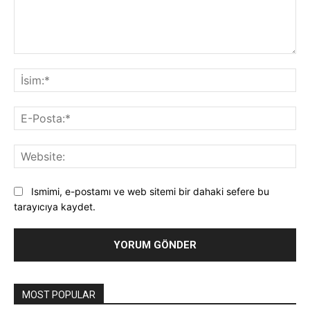
Yorum:
İsi
E-
Pos
Web
Ismimi, e-postamı ve web sitemi bir dahaki sefere bu
tarayıcıya kaydet.
MOST POPULAR