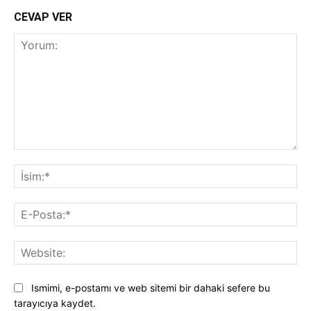
CEVAP VER
Yorum:
İsi
E-
Pos
Web
Ismimi, e-postamı ve web sitemi bir dahaki sefere bu
tarayıcıya kaydet.