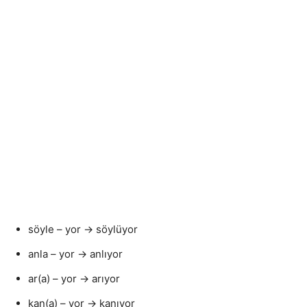
söyle – yor → söylüyor
anla – yor → anlıyor
ar(a) – yor → arıyor
kan(a) – yor → kanıyor