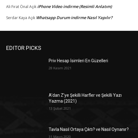
iPhone Video indirme (Resimli Anlatım)
Ali Fırat Önal
Açık
Whatsapp Durum indirme Nasıl Yapılır?
Serdar Kaya
Açık
EDITOR PICKS
Priv Hesap İsimleri En Güzelleri
28 Kasım 2021
A’dan Z’ye Şekilli Harfler ve Şekilli Yazı
Yazma (2021)
13 Şubat 2021
Tavla Nasıl Ortaya Çıktı? ve Nasıl Oynanır?
31 Mayıs 2020